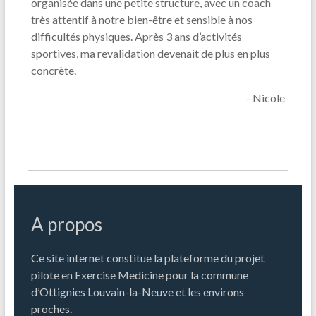
organisée dans une petite structure, avec un coach
diffici
ique
très attentif à notre bien-être et sensible à nos
nutrit
par
difficultés physiques. Après 3 ans d’activités
réguli
our par
sportives, ma revalidation devenait de plus en plus
semain
concrète.
jour r
Mélanie
- Nicole
A propos
Ce site internet constitue la plateforme du projet
pilote en Exercise Medicine pour la commune
d’Ottignies Louvain-la-Neuve et les environs
proches.