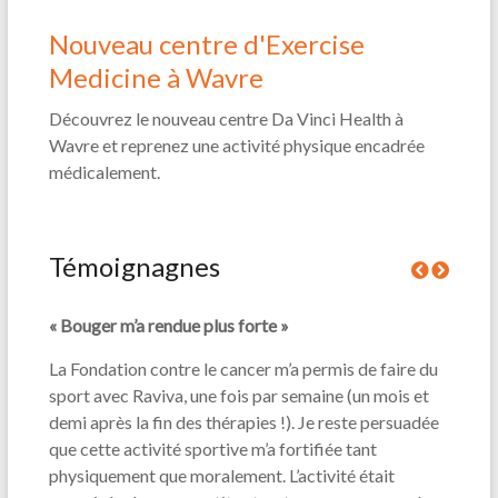
Nouveau centre d'Exercise
Medicine à Wavre
Découvrez le nouveau centre Da Vinci Health à
Wavre et reprenez une activité physique encadrée
médicalement.
Témoignagnes
« Bouger m’a rendue plus forte »
« L'ac
La Fondation contre le cancer m’a permis de faire du
En que
sport avec Raviva, une fois par semaine (un mois et
change
lques
demi après la fin des thérapies !). Je reste persuadée
change
 dans
que cette activité sportive m’a fortifiée tant
semain
 fut
physiquement que moralement. L’activité était
un pre